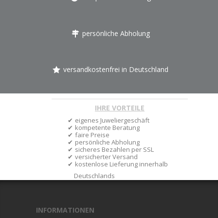
persönliche Abholung
versandkostenfrei in Deutschland
IHRE VORTEILE
eigenes Juweliergeschäft
kompetente Beratung
faire Preise
persönliche Abholung
sicheres Bezahlen per SSL
versicherter Versand
kostenlose Lieferung innerhalb
Deutschlands
INFORMATIONEN