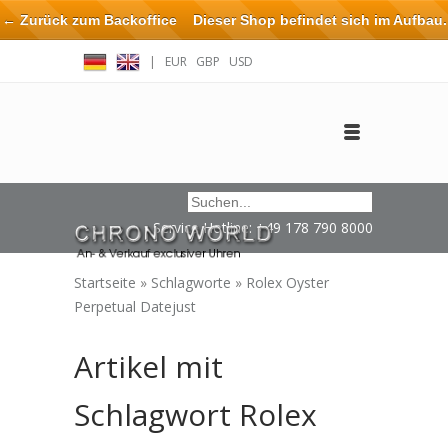
← Zurück zum Backoffice
Dieser Shop befindet sich im Aufbau.
Eventuell können nicht alle Bestellungen eingehalten oder erfüllt
|
EUR
GBP
USD
werden.
Anmelden
Benutzerkonto anlegen
Impressum / Kontakt
Service Hotline: +49 178 790 8000
Startseite
»
Schlagworte
»
Rolex Oyster
Perpetual Datejust
Artikel mit
Schlagwort Rolex