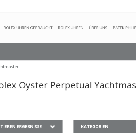
efindet sich im Aufbau. Eventuell können nicht alle Bestellungen
ROLEX UHREN GEBRAUCHT
ROLEX UHREN
ÜBER UNS
PATEK PHILI
chtmaster
Rolex Oyster Perpetual Yachtmas
TIEREN ERGEBNISSE
KATEGORIEN