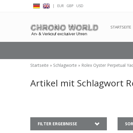
|
EUR
GBP
USD
← Zurück zum Backoffice
Dieser Shop b
STARTSEITE
Startseite
»
Schlagworte
»
Rolex Oyster Perpetual Ya
Artikel mit Schlagwort 
FILTER ERGEBNISSE
SOR