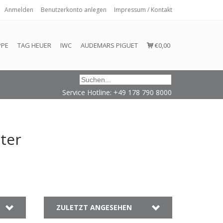
Anmelden
Benutzerkonto anlegen
Impressum / Kontakt
 eingehalten oder erfüllt werden.
PPE
TAG HEUER
IWC
AUDEMARS PIGUET
€0,00
Service Hotline: +49 178 790 8000
ter
ZULETZT ANGESEHEN