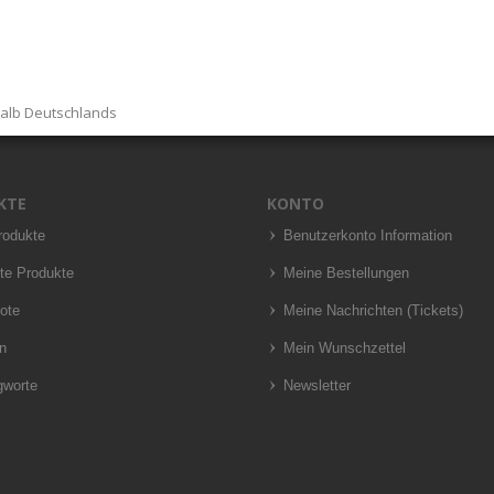
halb Deutschlands
KTE
KONTO
rodukte
Benutzerkonto Information
te Produkte
Meine Bestellungen
ote
Meine Nachrichten (Tickets)
n
Mein Wunschzettel
gworte
Newsletter