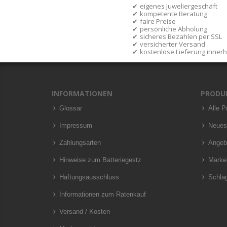
eigenes Juweliergeschäft
kompetente Beratung
faire Preise
persönliche Abholung
sicheres Bezahlen per SSL
versicherter Versand
kostenlose Lieferung inner
INFORMATIONEN
PRODU
Glossar
Alle P
Impressum
Neues
Zahlungsarten
Angeb
Hinweise zum Batteriegestz
Marke
Haftungsausschluss
Schla
Informationen zum Ratenkauf
Versand / Kosten