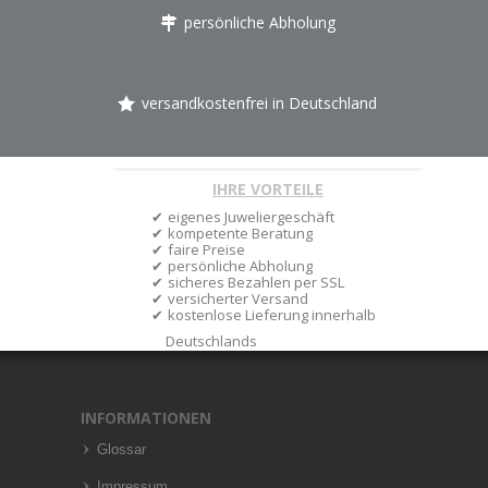
persönliche Abholung
versandkostenfrei in Deutschland
IHRE VORTEILE
eigenes Juweliergeschäft
kompetente Beratung
faire Preise
persönliche Abholung
sicheres Bezahlen per SSL
versicherter Versand
kostenlose Lieferung innerhalb
Deutschlands
INFORMATIONEN
Glossar
Impressum