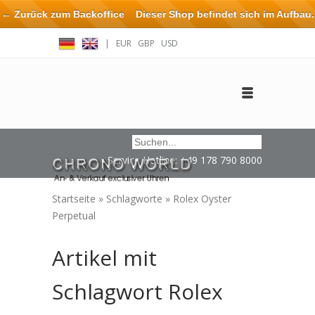
← Zurück zum Backoffice
Dieser Shop befindet sich im Aufbau.
Eventuell können nicht alle Bestellungen eingehalten oder erfüllt
|
EUR
GBP
USD
werden.
Anmelden
Benutzerkonto anlegen
Impressum / Kontakt
Service Hotline: +49 178 790 8000
Startseite
»
Schlagworte
»
Rolex Oyster
Perpetual
Artikel mit
Schlagwort Rolex