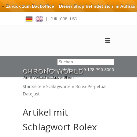
← Zurück zum Backoffice
Dieser Shop befindet sich im Aufbau.
Eventuell können nicht alle Bestellungen eingehalten oder erfüllt
|
EUR
GBP
USD
werden.
Anmelden
Benutzerkonto anlegen
Impressum / Kontakt
Service Hotline: +49 178 790 8000
Startseite
»
Schlagworte
»
Rolex Perpetual
Datejust
Artikel mit
Schlagwort Rolex