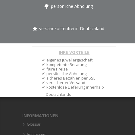
persönliche Abholung
versandkostenfrei in Deutschland
IHRE VORTEILE
eigenes Juweliergeschäft
kompetente Beratung
faire Preise
persönliche Abholung
sicheres Bezahlen per SSL
versicherter Versand
kostenlose Lieferung innerhalb
Deutschlands
INFORMATIONEN
Glossar
Impressum