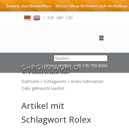
← Zurück zum Backoffice
Dieser Shop befindet sich im Aufbau.
Eventuell können nicht alle Bestellungen eingehalten oder erfüllt
|
EUR
GBP
USD
werden.
Anmelden
Benutzerkonto anlegen
Impressum / Kontakt
Service Hotline: +49 178 790 8000
Startseite
»
Schlagworte
»
Rolex Submariner
Date gebraucht kaufen
Artikel mit
Schlagwort Rolex