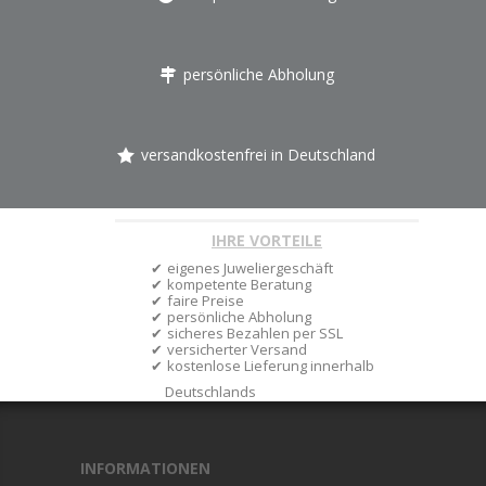
persönliche Abholung
versandkostenfrei in Deutschland
IHRE VORTEILE
eigenes Juweliergeschäft
kompetente Beratung
faire Preise
persönliche Abholung
sicheres Bezahlen per SSL
versicherter Versand
kostenlose Lieferung innerhalb
Deutschlands
INFORMATIONEN