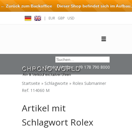
← Zurück zum Backoffice
Dieser Shop befindet sich im Aufbau.
Eventuell können nicht alle Bestellungen eingehalten oder erfüllt
|
EUR
GBP
USD
werden.
Anmelden
Benutzerkonto anlegen
Impressum / Kontakt
Service Hotline: +49 178 790 8000
Startseite
»
Schlagworte
»
Rolex Submariner
Ref. 114060 M
Artikel mit
Schlagwort Rolex