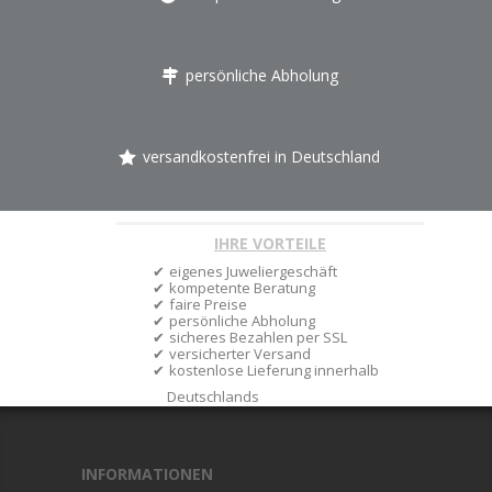
persönliche Abholung
versandkostenfrei in Deutschland
IHRE VORTEILE
eigenes Juweliergeschäft
kompetente Beratung
faire Preise
persönliche Abholung
sicheres Bezahlen per SSL
versicherter Versand
kostenlose Lieferung innerhalb
Deutschlands
INFORMATIONEN