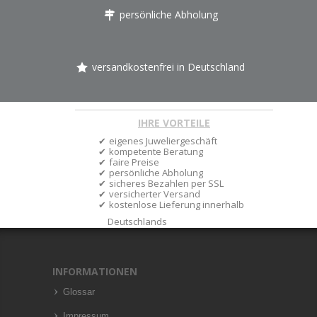
persönliche Abholung
versandkostenfrei in Deutschland
IHRE VORTEILE
eigenes Juweliergeschäft
kompetente Beratung
faire Preise
persönliche Abholung
sicheres Bezahlen per SSL
versicherter Versand
kostenlose Lieferung innerhalb
Deutschlands
INFORMATIONEN
Glossar
Impressum