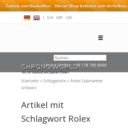
← Zurück zum Backoffice
Dieser Shop befindet sich im Aufbau.
Eventuell können nicht alle Bestellungen eingehalten oder erfüllt
|
EUR
GBP
USD
werden.
Anmelden
Benutzerkonto anlegen
Impressum / Kontakt
Service Hotline: +49 178 790 8000
Startseite
»
Schlagworte
»
Rolex Submariner
schwarz
Artikel mit
Schlagwort Rolex