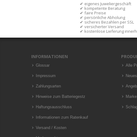
eigenes Juweliergeschäft
kompetente Beratung
faire Preise
persönliche Abholung
sicheres Bezahlen per SSL
versicherter Versand
kostenlose Lieferung inner
INFORMATIONEN
PRODU
Glossar
Alle P
Impressum
Neues
Zahlungsarten
Angeb
Hinweise zum Batteriegestz
Marke
Haftungsausschluss
Schla
Informationen zum Ratenkauf
Versand / Kosten