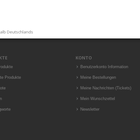
halb Deutschlands
KTE
KONTO
rodukte
Benutzerkonto Information
te Produkte
Meine Bestellungen
ote
Meine Nachrichten (Tickets)
n
Mein Wunschzettel
gworte
Newsletter