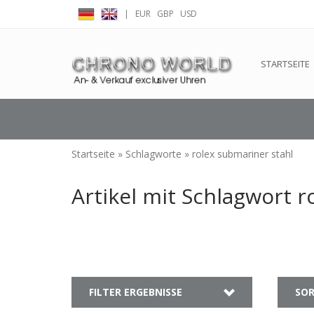
|
EUR
GBP
USD
← Zurück zum Backoffice
Dieser Shop b
STARTSEITE
Startseite
»
Schlagworte
»
rolex submariner stahl
Artikel mit Schlagwort r
FILTER ERGEBNISSE
SOR