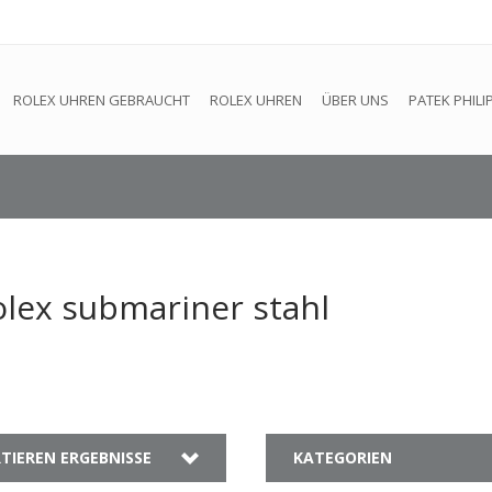
efindet sich im Aufbau. Eventuell können nicht alle Bestellungen
ROLEX UHREN GEBRAUCHT
ROLEX UHREN
ÜBER UNS
PATEK PHILI
olex submariner stahl
TIEREN ERGEBNISSE
KATEGORIEN