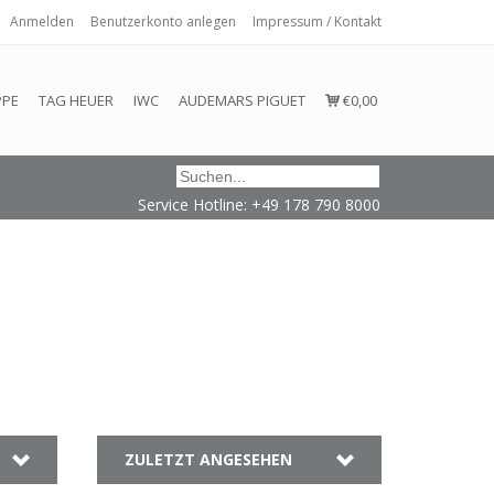
Anmelden
Benutzerkonto anlegen
Impressum / Kontakt
 eingehalten oder erfüllt werden.
PPE
TAG HEUER
IWC
AUDEMARS PIGUET
€0,00
Service Hotline: +49 178 790 8000
ZULETZT ANGESEHEN