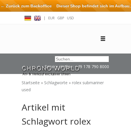
← Zurück zum Backoffice
Dieser Shop befindet sich im Aufbau.
Eventuell können nicht alle Bestellungen eingehalten oder erfüllt
|
EUR
GBP
USD
werden.
Anmelden
Benutzerkonto anlegen
Impressum / Kontakt
Service Hotline: +49 178 790 8000
Startseite
»
Schlagworte
»
rolex submariner
used
Artikel mit
Schlagwort rolex