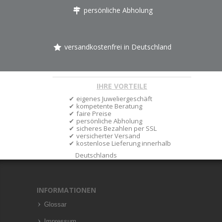
persönliche Abholung
versandkostenfrei in Deutschland
IHRE VORTEILE
eigenes Juweliergeschäft
kompetente Beratung
faire Preise
persönliche Abholung
sicheres Bezahlen per SSL
versicherter Versand
kostenlose Lieferung innerhalb
Deutschlands
INFORMATIONEN
Glossar
Impressum