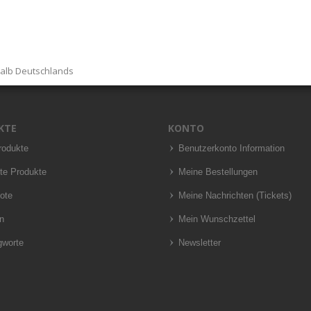
halb Deutschlands
KTE
KONTO
rodukte
Benutzerkonto Information
te Produkte
Meine Bestellungen
ote
Meine Nachrichten (Tickets)
n
Mein Wunschzettel
gworte
Newsletter