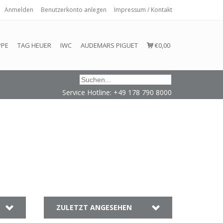
Anmelden
Benutzerkonto anlegen
Impressum / Kontakt
 eingehalten oder erfüllt werden.
PPE
TAG HEUER
IWC
AUDEMARS PIGUET
€0,00
Service Hotline: +49 178 790 8000
ZULETZT ANGESEHEN