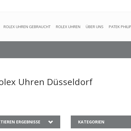
efindet sich im Aufbau. Eventuell können nicht alle Bestellungen
ROLEX UHREN GEBRAUCHT
ROLEX UHREN
ÜBER UNS
PATEK PHILI
Rolex Uhren Düsseldorf
TIEREN ERGEBNISSE
KATEGORIEN