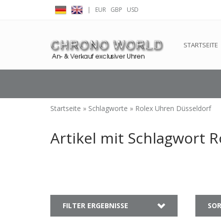
|
EUR
GBP
USD
← Zurück zum Backoffice
Dieser Shop b
STARTSEITE
Startseite
»
Schlagworte
»
Rolex Uhren Düsseldorf
Artikel mit Schlagwort 
FILTER ERGEBNISSE
SOR