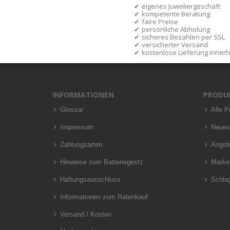
eigenes Juweliergeschäft
kompetente Beratung
faire Preise
persönliche Abholung
sicheres Bezahlen per SSL
versicherter Versand
kostenlose Lieferung inner
INFORMATIONEN
PRODU
Glossar
Alle P
Impressum
Neues
Zahlungsarten
Angeb
Hinweise zum Batteriegestz
Marke
Haftungsausschluss
Schla
Informationen zum Ratenkauf
Versand / Kosten