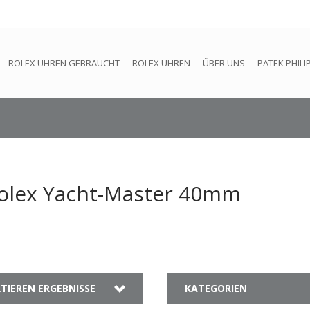
efindet sich im Aufbau. Eventuell können nicht alle Bestellungen
ROLEX UHREN GEBRAUCHT
ROLEX UHREN
ÜBER UNS
PATEK PHILI
 Rolex Yacht-Master 40mm
TIEREN ERGEBNISSE
KATEGORIEN