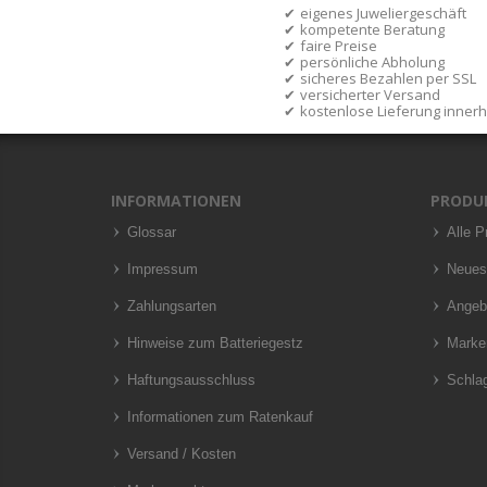
eigenes Juweliergeschäft
kompetente Beratung
faire Preise
persönliche Abholung
sicheres Bezahlen per SSL
versicherter Versand
kostenlose Lieferung inner
INFORMATIONEN
PRODU
Glossar
Alle P
Impressum
Neues
Zahlungsarten
Angeb
Hinweise zum Batteriegestz
Marke
Haftungsausschluss
Schla
Informationen zum Ratenkauf
Versand / Kosten