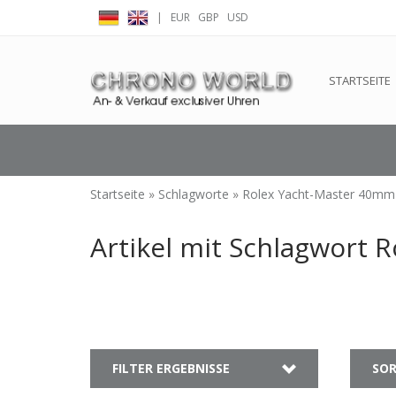
|
EUR
GBP
USD
← Zurück zum Backoffice
Dieser Shop b
STARTSEITE
Startseite
»
Schlagworte
»
Rolex Yacht-Master 40mm
Artikel mit Schlagwort
FILTER ERGEBNISSE
SOR