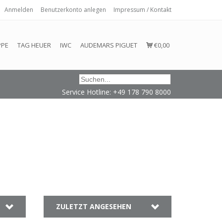
Anmelden
Benutzerkonto anlegen
Impressum / Kontakt
 eingehalten oder erfüllt werden.
PPE
TAG HEUER
IWC
AUDEMARS PIGUET
€0,00
Service Hotline: +49 178 790 8000
ZULETZT ANGESEHEN