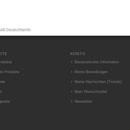
halb Deutschlands
KTE
KONTO
rodukte
Benutzerkonto Information
te Produkte
Meine Bestellungen
ote
Meine Nachrichten (Tickets)
n
Mein Wunschzettel
gworte
Newsletter