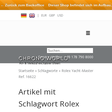
← Zurück zum Backoffice
Dieser Shop befindet sich im Aufbau.
Eventuell können nicht alle Bestellungen eingehalten oder erfüllt
|
EUR
GBP
USD
werden.
Anmelden
Benutzerkonto anlegen
Impressum / Kontakt
Service Hotline: +49 178 790 8000
Startseite
»
Schlagworte
»
Rolex Yacht-Master
Ref. 16622
Artikel mit
Schlagwort Rolex