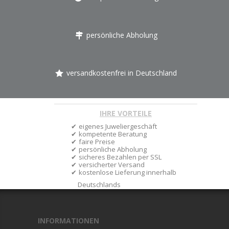
persönliche Abholung
versandkostenfrei in Deutschland
IHRE VORTEILE
eigenes Juweliergeschäft
kompetente Beratung
faire Preise
persönliche Abholung
sicheres Bezahlen per SSL
versicherter Versand
kostenlose Lieferung innerhalb
Deutschlands
INFORMATIONEN