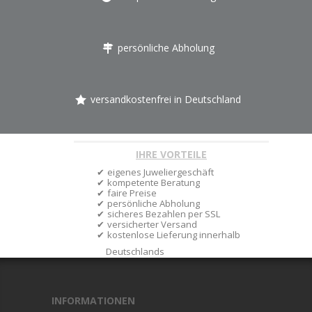
persönliche Abholung
versandkostenfrei in Deutschland
IHRE VORTEILE
eigenes Juweliergeschäft
kompetente Beratung
faire Preise
persönliche Abholung
sicheres Bezahlen per SSL
versicherter Versand
kostenlose Lieferung innerhalb
Deutschlands
INFORMATIONEN