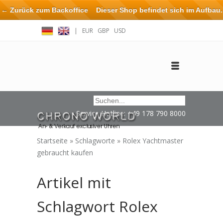
← Zurück zum Backoffice
Dieser Shop befindet sich im Aufbau.
Eventuell können nicht alle Bestellungen eingehalten oder erfüllt
|
EUR
GBP
USD
werden.
Anmelden
Benutzerkonto anlegen
Impressum / Kontakt
Service Hotline: +49 178 790 8000
Startseite
»
Schlagworte
»
Rolex Yachtmaster
gebraucht kaufen
Artikel mit
Schlagwort Rolex