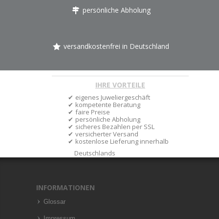
persönliche Abholung
versandkostenfrei in Deutschland
IHRE VORTEILE
eigenes Juweliergeschäft
kompetente Beratung
faire Preise
persönliche Abholung
sicheres Bezahlen per SSL
versicherter Versand
kostenlose Lieferung innerhalb
Deutschlands
INFORMATIONEN
Glossar
Impressum