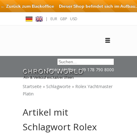
← Zurück zum Backoffice
Dieser Shop befindet sich im Aufbau.
Eventuell können nicht alle Bestellungen eingehalten oder erfüllt
|
EUR
GBP
USD
werden.
Anmelden
Benutzerkonto anlegen
Impressum / Kontakt
Service Hotline: +49 178 790 8000
Startseite
»
Schlagworte
»
Rolex Yachtmaster
Platin
Artikel mit
Schlagwort Rolex