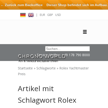
← Zurück zum Backoffice
Dieser Shop befindet sich im Aufbau.
Eventuell können nicht alle Bestellungen eingehalten oder erfüllt
|
EUR
GBP
USD
werden.
Anmelden
Benutzerkonto anlegen
Impressum / Kontakt
Service Hotline: +49 178 790 8000
Startseite
»
Schlagworte
»
Rolex Yachtmaster
Preis
Artikel mit
Schlagwort Rolex