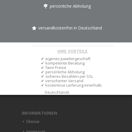
persönliche Abholung
versandkostenfrei in Deutschland
IHRE VORTEILE
eigenes Juweliergeschäft
kompetente Beratung
faire Preise
persönliche Abholung
sicheres Bezahlen per SSL
versicherter Versand
kostenlose Lieferung innerhalb
Deutschlands
INFORMATIONEN
Glossar
Impressum