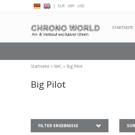
|
EUR
GBP
USD
← Zurück zum Backoffice
Dieser Shop b
STARTSEITE
Startseite
»
IWC
»
Big Pilot
Big Pilot
FILTER ERGEBNISSE
SOR