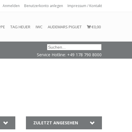
Anmelden
Benutzerkonto anlegen
Impressum / Kontakt
 eingehalten oder erfüllt werden.
PPE
TAG HEUER
IWC
AUDEMARS PIGUET
€0,00
Service Hotline: +49 178 790 8000
ZULETZT ANGESEHEN