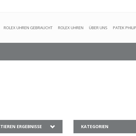
efindet sich im Aufbau. Eventuell können nicht alle Bestellungen
ROLEX UHREN GEBRAUCHT
ROLEX UHREN
ÜBER UNS
PATEK PHILI
TIEREN ERGEBNISSE
KATEGORIEN