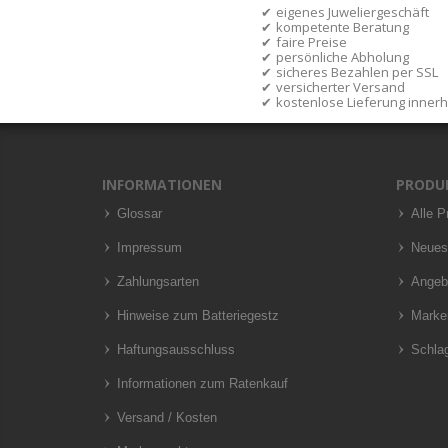
eigenes Juweliergeschäft
kompetente Beratung
faire Preise
persönliche Abholung
sicheres Bezahlen per SSL
versicherter Versand
kostenlose Lieferung inner
INFORMATIONEN
PRODU
Glossar
Alle P
Impressum
Neues
Zahlungsarten
Angeb
Hinweise zum Batteriegestz
Marke
Haftungsausschluss
Schla
Informationen zum Ratenkauf
Versand / Kosten