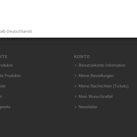
halb Deutschlands
KTE
KONTO
rodukte
Benutzerkonto Information
te Produkte
Meine Bestellungen
ote
Meine Nachrichten (Tickets)
n
Mein Wunschzettel
gworte
Newsletter