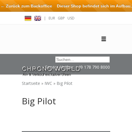
← Zurück zum Backoffice
Dieser Shop befindet sich im Aufbau.
Eventuell können nicht alle Bestellungen eingehalten oder erfüllt
|
EUR
GBP
USD
werden.
Anmelden
Benutzerkonto anlegen
Impressum / Kontakt
Service Hotline: +49 178 790 8000
Startseite
»
IWC
»
Big Pilot
Big Pilot