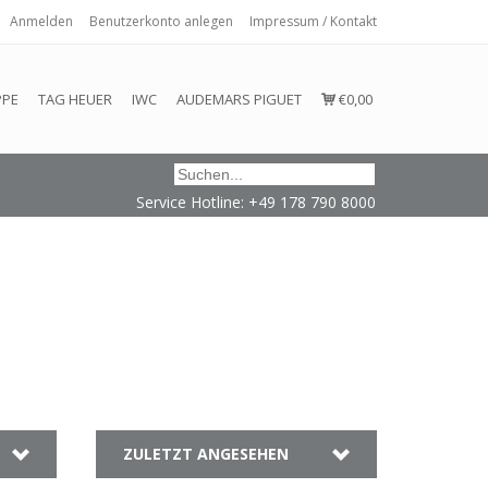
Anmelden
Benutzerkonto anlegen
Impressum / Kontakt
 eingehalten oder erfüllt werden.
PPE
TAG HEUER
IWC
AUDEMARS PIGUET
€0,00
Service Hotline: +49 178 790 8000
ZULETZT ANGESEHEN