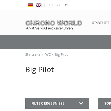
|
EUR
GBP
USD
← Zurück zum Backoffice
Dieser Shop b
STARTSEITE
Startseite
»
IWC
»
Big Pilot
Big Pilot
FILTER ERGEBNISSE
SOR