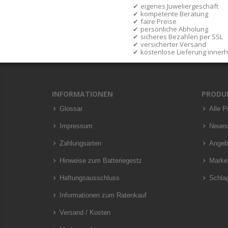
eigenes Juweliergeschäft
kompetente Beratung
faire Preise
persönliche Abholung
sicheres Bezahlen per SSL
versicherter Versand
kostenlose Lieferung inner
INFORMATIONEN
PRODU
Glossar
Alle P
Impressum
Neues
Zahlungsarten
Angeb
Hinweise zum Batteriegestz
Marke
Haftungsausschluss
Schla
Informationen zum Ratenkauf
Versand / Kosten