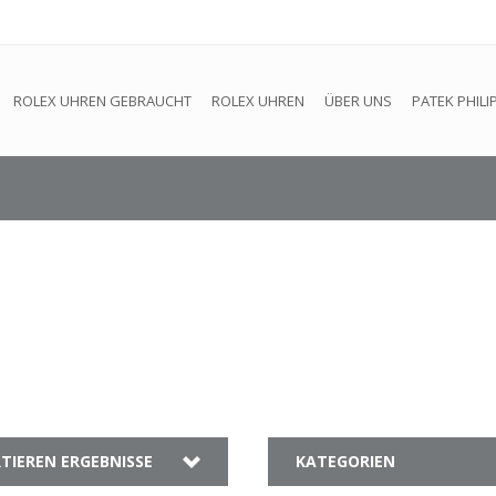
efindet sich im Aufbau. Eventuell können nicht alle Bestellungen
ROLEX UHREN GEBRAUCHT
ROLEX UHREN
ÜBER UNS
PATEK PHILI
TIEREN ERGEBNISSE
KATEGORIEN