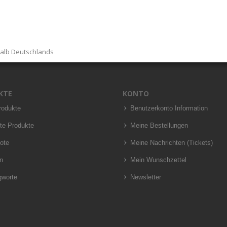
halb Deutschlands
KTE
KONTO
rodukte
Benutzerkonto Information
te Produkte
Meine Bestellungen
ote
Meine Nachrichten (Tickets)
n
Mein Wunschzettel
gworte
Newsletter