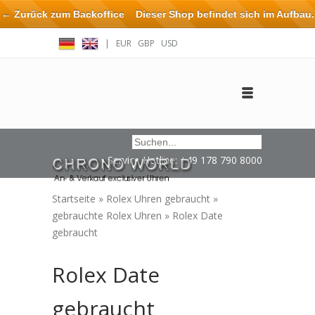
← Zurück zum Backoffice
Dieser Shop befindet sich im Aufbau.
Eventuell können nicht alle Bestellungen eingehalten oder erfüllt
|
EUR
GBP
USD
werden.
Anmelden
Benutzerkonto anlegen
Impressum / Kontakt
Service Hotline: +49 178 790 8000
Startseite
»
Rolex Uhren gebraucht
»
gebrauchte Rolex Uhren
»
Rolex Date
gebraucht
Rolex Date
gebraucht