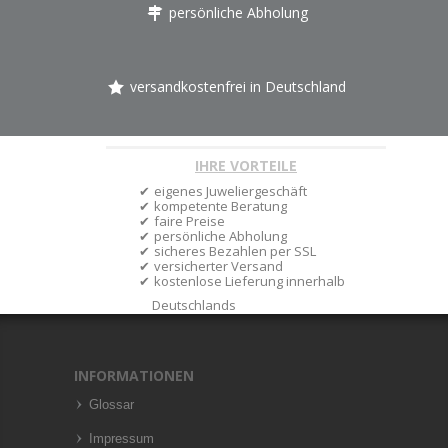
persönliche Abholung
versandkostenfrei in Deutschland
IHRE VORTEILE
eigenes Juweliergeschäft
kompetente Beratung
faire Preise
persönliche Abholung
sicheres Bezahlen per SSL
versicherter Versand
kostenlose Lieferung innerhalb
Deutschlands
INFORMATIONEN
Glossar
Impressum