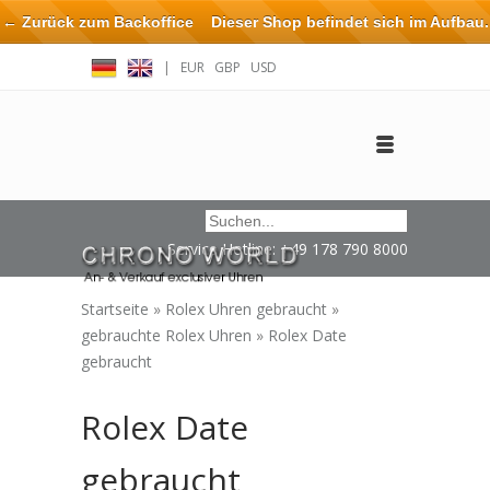
← Zurück zum Backoffice
Dieser Shop befindet sich im Aufbau.
Eventuell können nicht alle Bestellungen eingehalten oder erfüllt
|
EUR
GBP
USD
werden.
Anmelden
Benutzerkonto anlegen
Impressum / Kontakt
Service Hotline: +49 178 790 8000
Startseite
»
Rolex Uhren gebraucht
»
gebrauchte Rolex Uhren
»
Rolex Date
gebraucht
Rolex Date
gebraucht