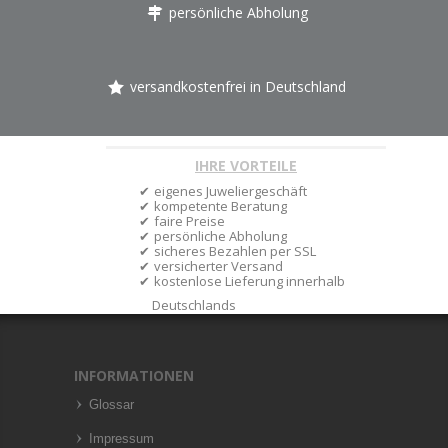
persönliche Abholung
versandkostenfrei in Deutschland
IHRE VORTEILE
eigenes Juweliergeschäft
kompetente Beratung
faire Preise
persönliche Abholung
sicheres Bezahlen per SSL
versicherter Versand
kostenlose Lieferung innerhalb
Deutschlands
INFORMATIONEN
Glossar
Impressum