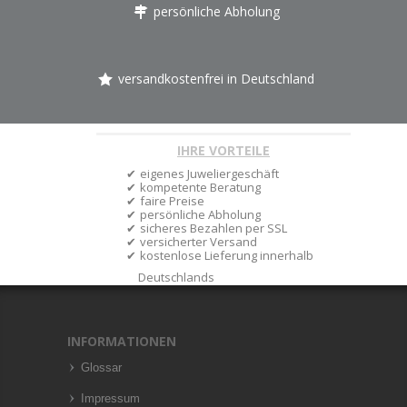
persönliche Abholung
versandkostenfrei in Deutschland
IHRE VORTEILE
eigenes Juweliergeschäft
kompetente Beratung
faire Preise
persönliche Abholung
sicheres Bezahlen per SSL
versicherter Versand
kostenlose Lieferung innerhalb
Deutschlands
INFORMATIONEN
Glossar
Impressum