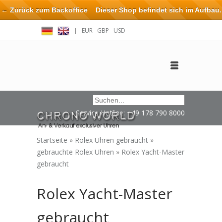
← Zurück zum Backoffice
Dieser Shop befindet sich im Aufbau.
Eventuell können nicht alle Bestellungen eingehalten oder erfüllt
|
EUR
GBP
USD
werden.
Anmelden
Benutzerkonto anlegen
Impressum / Kontakt
Service Hotline: +49 178 790 8000
Startseite
»
Rolex Uhren gebraucht
»
gebrauchte Rolex Uhren
»
Rolex Yacht-Master
gebraucht
Rolex Yacht-Master
gebraucht