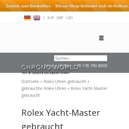
← Zurück zum Backoffice
Dieser Shop befindet sich im Aufbau.
Eventuell können nicht alle Bestellungen eingehalten oder erfüllt
|
EUR
GBP
USD
werden.
Anmelden
Benutzerkonto anlegen
Impressum / Kontakt
Service Hotline: +49 178 790 8000
Startseite
»
Rolex Uhren gebraucht
»
gebrauchte Rolex Uhren
»
Rolex Yacht-Master
gebraucht
Rolex Yacht-Master
gebraucht