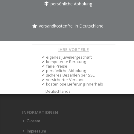
persönliche Abholung
versandkostenfrei in Deutschland
IHRE VORTEILE
eigenes Juweliergeschäft
kompetente Beratung
faire Preise
persönliche Abholung
sicheres Bezahlen per SSL
versicherter Versand
kostenlose Lieferung innerhalb
Deutschlands
INFORMATIONEN
Glossar
Impressum