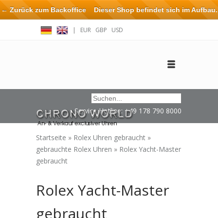
← Zurück zum Backoffice
Dieser Shop befindet sich im Aufbau.
Eventuell können nicht alle Bestellungen eingehalten oder erfüllt
|
EUR
GBP
USD
werden.
Anmelden
Benutzerkonto anlegen
Impressum / Kontakt
Service Hotline: +49 178 790 8000
Startseite
»
Rolex Uhren gebraucht
»
gebrauchte Rolex Uhren
»
Rolex Yacht-Master
gebraucht
Rolex Yacht-Master
gebraucht