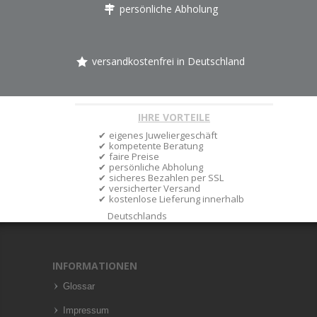
persönliche Abholung
versandkostenfrei in Deutschland
IHRE VORTEILE
eigenes Juweliergeschäft
kompetente Beratung
faire Preise
persönliche Abholung
sicheres Bezahlen per SSL
versicherter Versand
kostenlose Lieferung innerhalb
Deutschlands
INFORMATIONEN
Glossar
Impressum