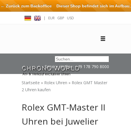
← Zurück zum Backoffice
Dieser Shop befindet sich im Aufbau.
Eventuell können nicht alle Bestellungen eingehalten oder erfüllt
|
EUR
GBP
USD
werden.
Anmelden
Benutzerkonto anlegen
Impressum / Kontakt
Service Hotline: +49 178 790 8000
Startseite
»
Rolex Uhren
»
Rolex GMT Master
2 Uhren kaufen
Rolex GMT-Master II
Uhren bei Juwelier