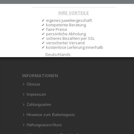
IHRE VORTEILE
eigenes Juweliergeschäft
kompetente Beratung
faire Preise
persönliche Abholung
sicheres Bezahlen per SSL
versicherter Versand
kostenlose Lieferung innerhalb
Deutschlands
INFORMATIONEN
Glossar
Impressum
Zahlungsarten
Hinweise zum Batteriegestz
Haftungsausschluss