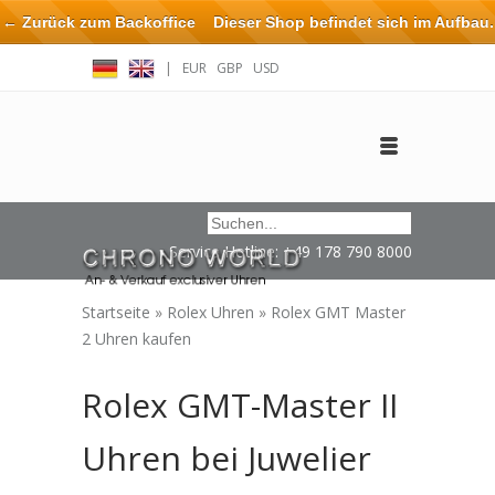
← Zurück zum Backoffice
Dieser Shop befindet sich im Aufbau.
Eventuell können nicht alle Bestellungen eingehalten oder erfüllt
|
EUR
GBP
USD
werden.
Anmelden
Benutzerkonto anlegen
Impressum / Kontakt
Service Hotline: +49 178 790 8000
Startseite
»
Rolex Uhren
»
Rolex GMT Master
2 Uhren kaufen
Rolex GMT-Master II
Uhren bei Juwelier