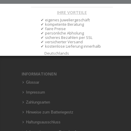
IHRE VORTEILE
eigenes Juweliergeschäft
kompetente Beratung
faire Preise
persönliche Abholung
sicheres Bezahlen per SSL
versicherter Versand
kostenlose Lieferung innerhalb
Deutschlands
INFORMATIONEN
Glossar
Impressum
Zahlungsarten
Hinweise zum Batteriegestz
Haftungsausschluss