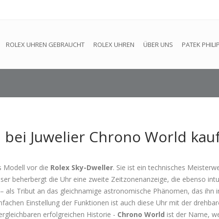
efindet sich im Aufbau. Eventuell können nicht alle Bestellungen
ROLEX UHREN GEBRAUCHT
ROLEX UHREN
ÜBER UNS
PATEK PHILI
 bei Juwelier Chrono World kau
s Modell vor die
Rolex Sky-Dweller
. Sie ist ein technisches Meisterw
 beherbergt die Uhr eine zweite Zeitzonenanzeige, die ebenso intuit
als Tribut an das gleichnamige astronomische Phänomen, das ihn inspi
fachen Einstellung der Funktionen ist auch diese Uhr mit der drehb
vergleichbaren erfolgreichen Historie -
Chrono World
ist der Name, wen