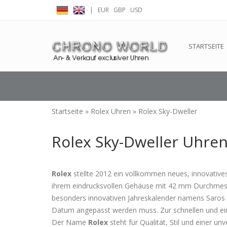
|
EUR
GBP
USD
← Zurück zum Backoffice
Dieser Shop b
STARTSEITE
Startseite
»
Rolex Uhren
»
Rolex Sky-Dweller
Rolex Sky-Dweller Uhren
Rolex
stellte 2012 ein vollkommen neues, innovative
ihrem eindrucksvollen Gehäuse mit 42 mm Durchmesser
besonders innovativen Jahreskalender namens Saros – 
Datum angepasst werden muss. Zur schnellen und ein
Der Name
Rolex
steht für Qualität, Stil und einer un