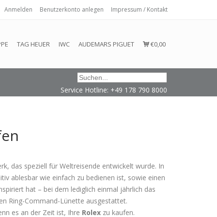
Anmelden
Benutzerkonto anlegen
Impressum / Kontakt
 eingehalten oder erfüllt werden.
PPE
TAG HEUER
IWC
AUDEMARS PIGUET
€0,00
Service Hotline: +49 178 790 8000
fen
erk, das speziell für Weltreisende entwickelt wurde. In
iv ablesbar wie einfach zu bedienen ist, sowie einen
riert hat – bei dem lediglich einmal jährlich das
aren Ring-Command-Lünette ausgestattet.
n es an der Zeit ist, Ihre
Rolex
zu kaufen.