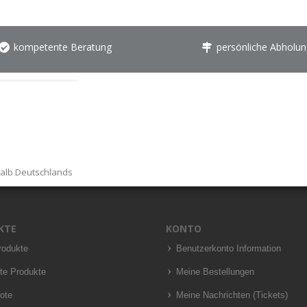
kompetente Beratung
persönliche Abholun
halb Deutschlands
KTE
KONTO
rodukte
Benutzerkonto Information
te Produkte
Meine Bestellungen
ote
Meine Nachrichten (Tickets)