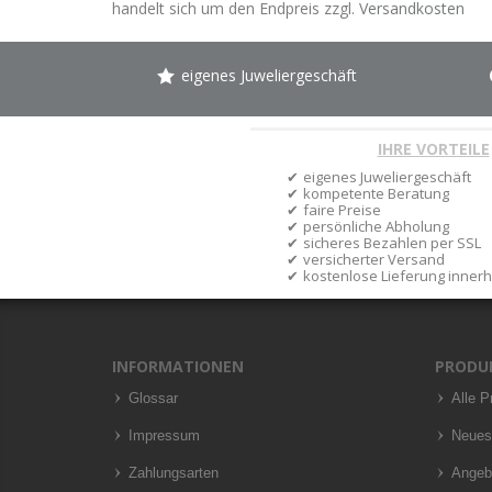
handelt sich um den Endpreis zzgl.
Versandkosten
eigenes Juweliergeschäft
IHRE VORTEILE
eigenes Juweliergeschäft
kompetente Beratung
faire Preise
persönliche Abholung
sicheres Bezahlen per SSL
versicherter Versand
kostenlose Lieferung inner
INFORMATIONEN
PRODU
Glossar
Alle P
Impressum
Neues
Zahlungsarten
Angeb