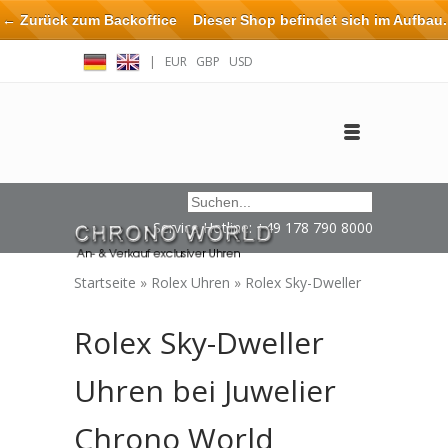
← Zurück zum Backoffice
Dieser Shop befindet sich im Aufbau.
Eventuell können nicht alle Bestellungen eingehalten oder erfüllt
|
EUR
GBP
USD
werden.
Anmelden
Benutzerkonto anlegen
Impressum / Kontakt
Service Hotline: +49 178 790 8000
Startseite
»
Rolex Uhren
»
Rolex Sky-Dweller
Rolex Sky-Dweller
Uhren bei Juwelier
Chrono World