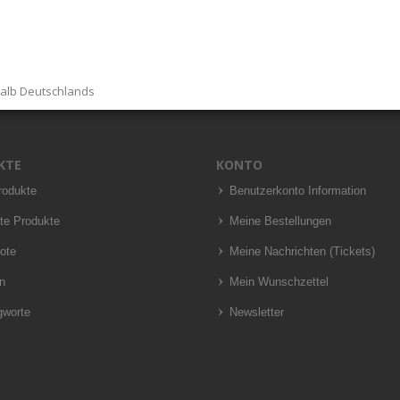
halb Deutschlands
KTE
KONTO
rodukte
Benutzerkonto Information
te Produkte
Meine Bestellungen
ote
Meine Nachrichten (Tickets)
n
Mein Wunschzettel
gworte
Newsletter