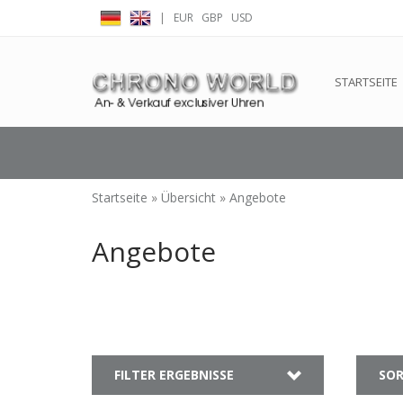
|
EUR
GBP
USD
← Zurück zum Backoffice
Dieser Shop b
STARTSEITE
Startseite
»
Übersicht
»
Angebote
Angebote
FILTER ERGEBNISSE
SOR