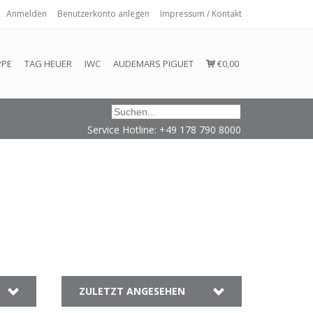
Anmelden
Benutzerkonto anlegen
Impressum / Kontakt
 eingehalten oder erfüllt werden.
PPE
TAG HEUER
IWC
AUDEMARS PIGUET
€0,00
Service Hotline: +49 178 790 8000
ZULETZT ANGESEHEN