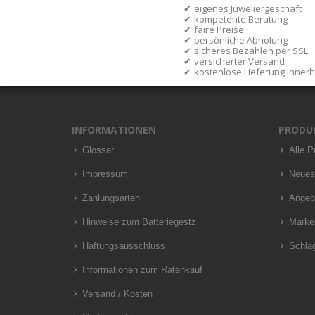
eigenes Juweliergeschäft
kompetente Beratung
faire Preise
persönliche Abholung
sicheres Bezahlen per SSL
versicherter Versand
kostenlose Lieferung inner
INFORMATIONEN
PRODU
Glossar
Alle P
Impressum
Neues
Zahlungsarten
Angeb
Hinweise zum Batteriegestz
Marke
Haftungsausschluss
Schla
Informationen zum Ratenkauf
Versand / Kosten