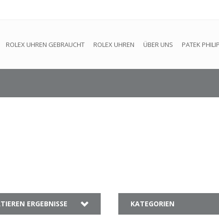
efindet sich im Aufbau. Eventuell können nicht alle Bestellungen
ROLEX UHREN GEBRAUCHT
ROLEX UHREN
ÜBER UNS
PATEK PHILI
TIEREN ERGEBNISSE
KATEGORIEN