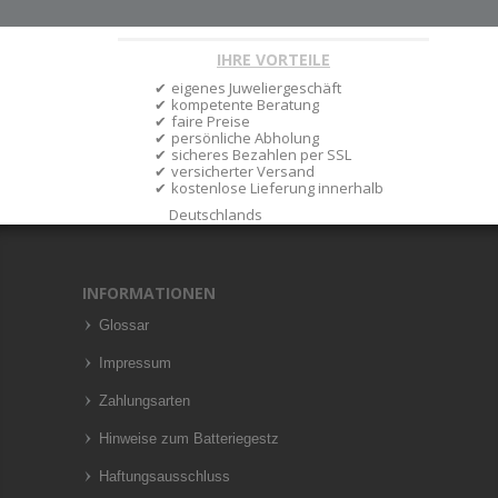
IHRE VORTEILE
eigenes Juweliergeschäft
kompetente Beratung
faire Preise
persönliche Abholung
sicheres Bezahlen per SSL
versicherter Versand
kostenlose Lieferung innerhalb
Deutschlands
INFORMATIONEN
Glossar
Impressum
Zahlungsarten
Hinweise zum Batteriegestz
Haftungsausschluss