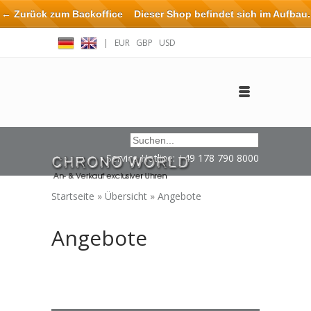
← Zurück zum Backoffice
Dieser Shop befindet sich im Aufbau.
Eventuell können nicht alle Bestellungen eingehalten oder erfüllt
|
EUR
GBP
USD
werden.
Anmelden
Benutzerkonto anlegen
Impressum / Kontakt
Service Hotline: +49 178 790 8000
Startseite
»
Übersicht
»
Angebote
Angebote