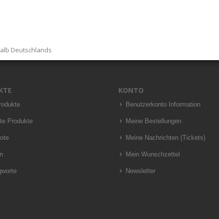
halb Deutschlands
KTE
KONTO
rodukte
Benutzerkonto Information
te Produkte
Meine Bestellungen
ote
Meine Nachrichten (Tickets)
n
Mein Wunschzettel
gworte
Newsletter