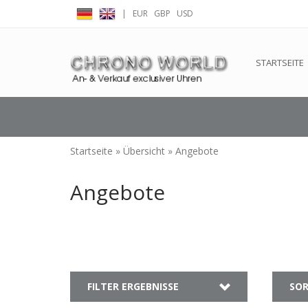
|
EUR
GBP
USD
← Zurück zum Backoffice
Dieser Shop b
STARTSEITE
Startseite
»
Übersicht
»
Angebote
Angebote
FILTER ERGEBNISSE
SOR