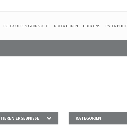
efindet sich im Aufbau. Eventuell können nicht alle Bestellungen
ROLEX UHREN GEBRAUCHT
ROLEX UHREN
ÜBER UNS
PATEK PHILI
TIEREN ERGEBNISSE
KATEGORIEN