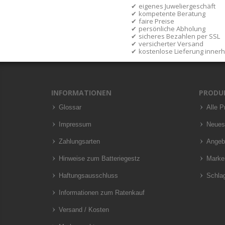
eigenes Juweliergeschäft
kompetente Beratung
faire Preise
persönliche Abholung
sicheres Bezahlen per SSL
versicherter Versand
kostenlose Lieferung inner
INFORMATIONEN
PRODU
Glossar
Alle P
Impressum
Neues
Zahlungsarten
Angeb
Hinweise zum Batteriegestz
Marke
Haftungsausschluss
Schla
Informationen zum Ratenkauf
Versand / Kosten