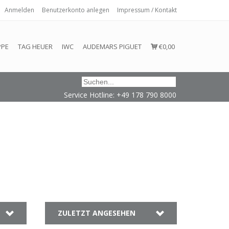
Anmelden
Benutzerkonto anlegen
Impressum / Kontakt
 eingehalten oder erfüllt werden.
PPE
TAG HEUER
IWC
AUDEMARS PIGUET
€0,00
Service Hotline: +49 178 790 8000
ZULETZT ANGESEHEN